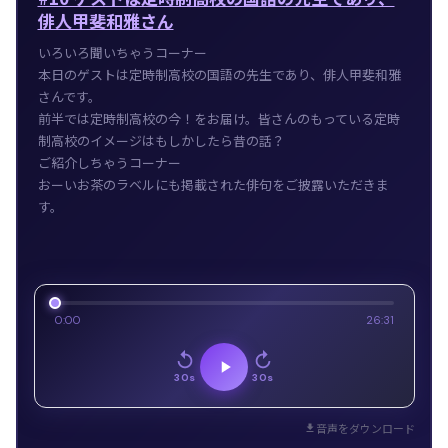
俳人甲斐和雅さん
いろいろ聞いちゃうコーナー
本日のゲストは定時制高校の国語の先生であり、俳人甲斐和雅
さんです。
前半では定時制高校の今！をお届け。皆さんのもっている定時
制高校のイメージはもしかしたら昔の話？
ご紹介しちゃうコーナー
おーいお茶のラベルにも掲載された俳句をご披露いただきま
す。
0:00
26:31
30s
30s
音声をダウンロード